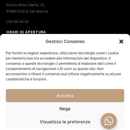
Piazza della Libertà, 10,
47890 Città di San Marino
COE SM 30235
ORARI DI APERTURA
Tutti I Giorni
Gestisci Consenso
Dalle 10.00 Alle 24:00
CONTATTI
Per fornire le migliori esperienze, utilizziamo tecnologie come i cookie
info@oysterbistrot.com
per memorizzare e/o accedere alle informazioni del dispositivo. Il
consenso a queste tecnologie ci permetterà di elaborare dati come il
Whatsapp:
(+39) 3665730798
comportamento di navigazione o ID unici su questo sito. Non
acconsentire o ritirare il consenso può influire negativamente su alcune
Tel: 0549907038
caratteristiche e funzioni.
Accetta
Nega
Visualizza le preferenze
Powered by
Studio99