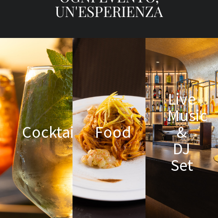
UN'ESPERIENZA
Live
Music
Cocktails
Food
&
DJ
Set